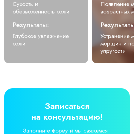
розацеа, себореи,
безоперационного омоложения.
+
Подобрать специалиста
О нашей клинике