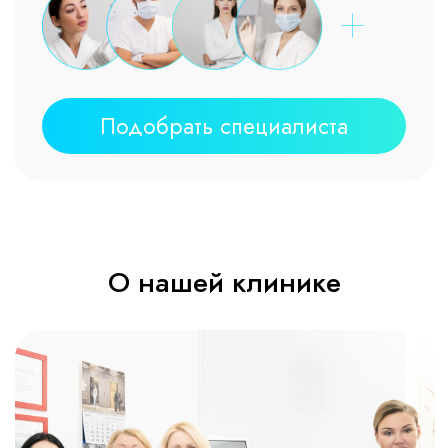
Контакты
Москва, ул. Народная, д. 12, оф. 12
м. Таганская (радиальная)
+7 (919) 109-47-47
ozon-life@yandex.ru
Косметология в Москве
Медцентр, клиника в Москве