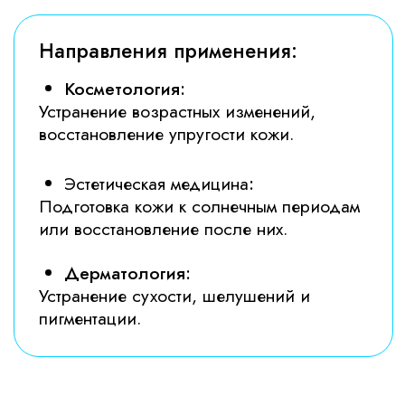
Сухость и
Появление мимических и
обезвоженность кожи
возрастных морщин
Результаты:
Результаты:
Глубокое увлажнение
Устранение мелких
кожи
морщин и повышение
упругости
Записаться
на консультацию!
Заполните форму и мы свяжемся
с вами в течении 15 минут