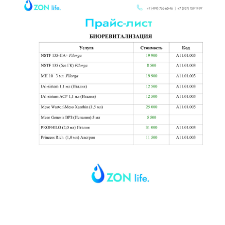
Биоревитализация
— это инъекционная
процедура, направленная на глубокое
увлажнение и омоложение кожи. В основе
метода – использование гиалуроновой
кислоты, которая естественно присутствует
в организме и отвечает за упругость,
эластичность и сияние кожи.
Биоревитализация помогает восполнить
запасы влаги, улучшить текстуру кожи и
стимулировать регенерацию клеток.
Направления применения:
Косметология:
Устранение возрастных изменений,
восстановление упругости кожи.
Эстетическая медицина
:
Подготовка кожи к солнечным периодам
или восстановление после них.