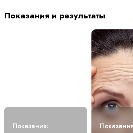
Отправляя форму, вы соглашаетесь с
политикой
об обработке персональных
данных.
Записаться
Запись к врачу
Высококвалифицированные
специалисты, врачи высшей
категории, к.м.н., обладатели
дипломов, свидетельств и грамот.
Мы накопили большой опыт в
лечении целлюлита, ожирения,
лишнего веса, угревой болезни,