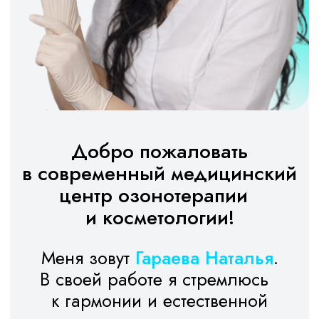
Добро пожаловать
в cовременный медицинский
центр озонотерапии
и косметологии!
Меня зовут
Гараева Наталья
.
В своей работе я стремлюсь
к гармонии и естественной
красоте, следую современным
тенденциям и применяю
актуальные методики
Записаться на консультацию
Профессиональный путь
и достижения