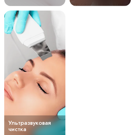
волосистой части
головы
20 % скидка
Наши акции
Озонотерапия
волосистой части
головы
20 % скидка