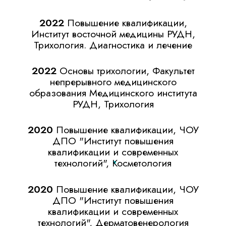
Опыт работы
Июль 2018 – январь 2023
Клиника "Оригитея" доктора Мухиной
Москва
Должность: Врач-косметолог
Обязанности: Иньекционная
косметологии, аппаратная косметология,
уходовые программы.
Январь 2017 – май 2018
Центр эстетической медицины Москва
Должность: Врач-косметолог
ВУЗ РУДН: Ординатура по
дерматовенерологи. Дата окончания-
2016 г.;
ВУЗ ФМБА: профессиональная
переподготовка по косметологии 576 ч.
Дата окончания 2016 г.
Июнь 2016 – декабрь 2016