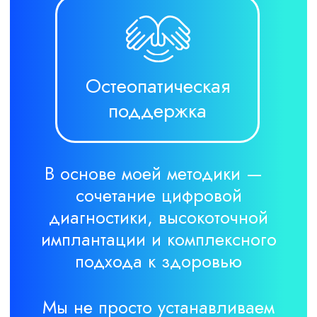
Озонотерапия
Пилинги
Современная
Процедура, выполняемая
высокоэффективная
с целью ухода или лечения
медицинская технология
кожи, заключающаяся
использования озона в
в удалении различных
лечебно-профилактических
её слоёв
целях