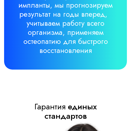
Ультразвуковая
чистка
Метод аппаратной
косметологии, по очищению
от омертвевших клеток
кожного покрова лица
Что говорят наши пациенты