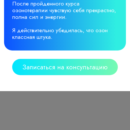
Наши акции
Плазмолифтинг
лицо, волосы
15 % скидка
Контактная