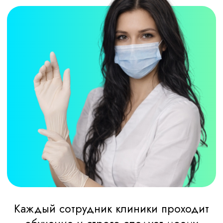
Марина Д.
24.11.2024г
Спасибо за качественное
обслуживание.Буду рекомендовать Вас
своим друзьям.
После пройденного курса
озонотерапии чувствую себя прекрастно,
полна сил и энергии.