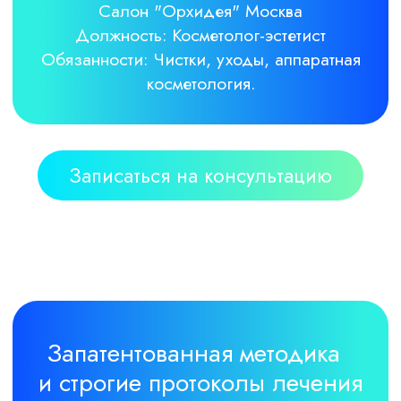
Остеопатическая
поддержка
В основе моей методики —
сочетание цифровой
диагностики, высокоточной
имплантации и комплексного
подхода к здоровью
Мы не просто устанавливаем
импланты, мы прогнозируем
результат на годы вперед,
учитываем работу всего