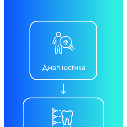
организма, применяем
остеопатию для быстрого
восстановления
Гарантия
единых
стандартов