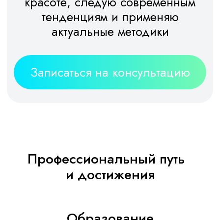
Образование
и квалификация
2014 Российский университет дружбы
народов. Факультет/Специальность:
Медицинский, Лечебное дело
Статьи
«Гиперандрогения с точки зрения
дерматолога» в журнале Практикующий
гинеколог номер 12. (декабрь 2021)
Повышение квалификации
2022
Повышение квалификации,
Институт восточной медицины РУДН,
Трихология. Диагностика и лечение