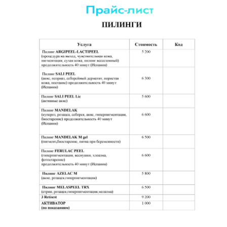
О процедуре
Пилинги
— это эффективная процедура
для глубокого очищения и обновления
кожи, направленная на улучшение её
текстуры, устранение несовершенств и
стимулирование процессов
регенерации. В основе метода –
удаление ороговевших клеток с
помощью химических, механических или
энзимных средств.
Процедура помогает устранить
пигментацию, уменьшить морщины и
придать коже здоровый и сияющий
вид.
Направления применения: