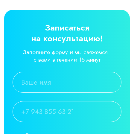
Наш центр создан для тех, кто следит
за своим здоровьем и внешностью!
Самые красивые девушки Москвы
доверяют специалистам центра «Озон-
Лайф». Здесь ценят и любят всех
клиентов – из любой сотворят богиню!