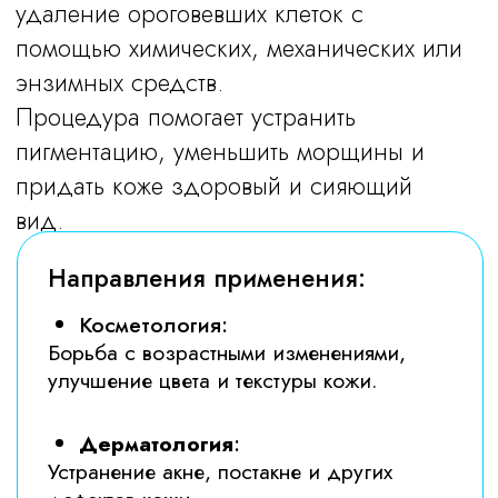
Показания:
Показания:
Тусклый цвет лица,
Мелкие морщины и
потеря сияния
признаки старения
Результаты:
Результаты:
Свежая, гладкая и
Уменьшение пигментации
сияющая кожа
и выравнивание тона
Записаться
на консультацию!
Заполните форму и мы свяжемся