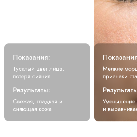
категории, к.м.н., обладатели
дипломов, свидетельств и грамот.
Мы накопили большой опыт в
лечении целлюлита, ожирения,
лишнего веса, угревой болезни,
розацеа, себореи,
безоперационного омоложения.
+
Подобрать специалиста
О нашей клинике